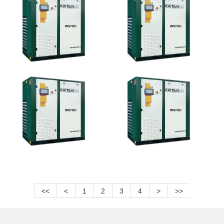
<<
<
1
2
3
4
>
>>