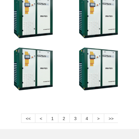
<<
<
1
2
3
4
>
>>