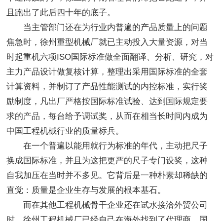
且跑出了此后四十年的底子。
当主管部门还在为行业内普遍的产品质量上的问题
焦急时，徐州重型机械厂就已主动投入大量资源，对当
时起重机六项ISO国际标准做全面翻译、分析、研究，对
主力产品设计做复核计算，整理出采用国际标准的全套
计算资料，并制订了产品性能测试的内控标准，实行奖
励制度，凡出厂严格按国际标准试验、达到国际规定要
求的产品，每台给予调试奖，从而在相当长时间内成为
中国工程机械行业的质量标兵。
在一个普遍以能用就行为标准的年代，主动把尺子
换成国际标准，并且为这把更严的尺子专门设奖，这种
自我加压在当时并不多见。它背后是一种朴素却稀缺的
直觉：质量是企业生存与发展的根本基石。
而在其他工程机械骨干企业还在试水接洽外贸公司
时，徐州工程机械厂已经自己在海外找到了代理商，国