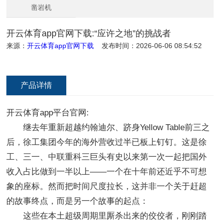
凿岩机
开云体育app官网下载:“应许之地”的挑战者
来源：
开云体育app官网下载
发布时间：2026-06-06 08:54:52
产品详情
开云体育app平台官网:
继去年重新超越约翰迪尔、跻身Yellow Table前三之
后，徐工集团今年的海外营收过半已板上钉钉。这是徐
工、三一、中联重科三巨头有史以来第一次一起把国外
收入占比做到一半以上——一个在十年前还近乎不可想
象的座标。然而把时间尺度拉长，这并非一个关于赶超
的故事终点，而是另一个故事的起点：
这些在本土超级周期里厮杀出来的佼佼者，刚刚踏