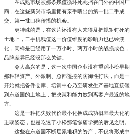
在成熟市场被那条残值循环死死挡在门外的中国厂
商，在这些新兴市场里拥有亲手喂出的第一批二手成
交、第一批口碑传播的机会。
更特殊的是，在这片还没有人来得及把规矩钉死的
土地上，二手机残值这一价值维度的影响力也已经淡
化，同样是已经用了一万小时、两万小时的战损成色，
品牌差异已经没那么关键。
令人高兴的是，这一次中国企业没有重蹈小松早期
那种轻资产、外派制、总部遥控的防御性打法，而是一
开始就把备件仓库、培训中心乃至研发生产基地直接砸
到东道国的土地上，把决策和能力放到离客户最近的地
方。
这是一种把失败代价最小化换成成功概率最大化的
进取姿态，也是吃透了小松那笔惨痛学费的后见之明。
这些在东道国不断层累堆积的资产，不仅将形成中