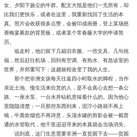
女、夕阳下扬尘的牛群。配文大抵是他们一无所有，却
比我们更快乐，或者在这里，我重新找回了生活的本
真。照片会收获很多点赞，会被印成画册，登上某场慈
善晚宴募款的背景板，或者某个常春藤大学的申请简
历。
临走时，他们留下几箱旧衣服、一些文具、几句祝
福，然后赶往机场，回到有空调、有热水、有急诊室的
世界，并郑重写下：这趟旅程改变了我的人生。
那个把非洲女孩每天往返四小时取水的脚程，当作
亲近土地、慢生活来欣赏的人，是不会真心去想一条公
路、一座水泵、一台水井钻机意味着什么的。因为他心
里隐隐清楚：一旦那些东西到来，泥泞小路就不再上
镜，牛粪炊烟也不再诗意，头顶水罐的剪影会被一截普
通的水管取代，他千里迢迢寻来的本真就会当场消失。
说到底，这门生意需要非洲一直贫困下去——贫困