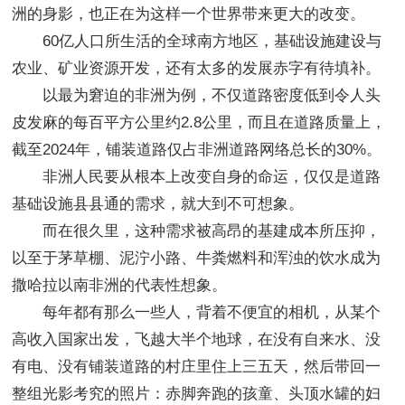
洲的身影，也正在为这样一个世界带来更大的改变。
60亿人口所生活的全球南方地区，基础设施建设与
农业、矿业资源开发，还有太多的发展赤字有待填补。
以最为窘迫的非洲为例，不仅道路密度低到令人头
皮发麻的每百平方公里约2.8公里，而且在道路质量上，
截至2024年，铺装道路仅占非洲道路网络总长的30%。
非洲人民要从根本上改变自身的命运，仅仅是道路
基础设施县县通的需求，就大到不可想象。
而在很久里，这种需求被高昂的基建成本所压抑，
以至于茅草棚、泥泞小路、牛粪燃料和浑浊的饮水成为
撒哈拉以南非洲的代表性想象。
每年都有那么一些人，背着不便宜的相机，从某个
高收入国家出发，飞越大半个地球，在没有自来水、没
有电、没有铺装道路的村庄里住上三五天，然后带回一
整组光影考究的照片：赤脚奔跑的孩童、头顶水罐的妇