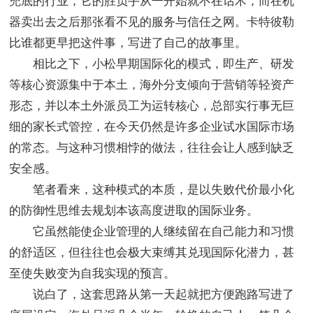
兜底的行业，它的胜负手从一开始就不在话术，而在机
器卖出去之后那张看不见的服务与信任之网。卡特彼勒
比谁都更早把这件事，写进了自己的故事里。
相比之下，小松早期国际化的模式，即生产、研发
等核心资源集中于本土，海外分支倾向于营销等轻资产
形态，并以本土外派员工为运转核心，总部实行事无巨
细的家长式管控，在今天仍然是许多企业试水国际市场
的常态。与这种习惯相悖的做法，往往会让人感到缺乏
安全感。
笔者看来，这种模式的本质，是以失败代价最小化
的防御性思维去规划本该高度进取的国际业务。
它虽然能使企业管理的人继续留在自己能力和习惯
的舒适区，但往往也会极大束缚其兑现国际化潜力，甚
至使失败变为自我实现的预言。
说白了，这套思路从第一天起就把方便跑路写进了